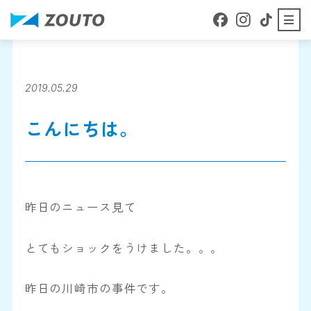
本文へ移動
About
ZOUTOについて
2019.05.29
こんにちは。
Business details
事業内容
Staff Blog
昨日のニュース見て
スタッフブログ
とてもショックをうけました。。。
Company Profile
会社案内
昨日の川崎市の事件です。