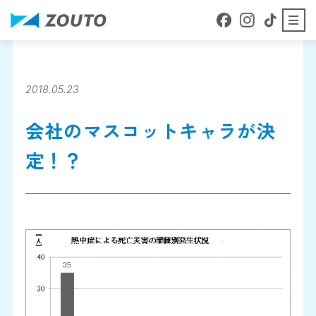
本文へ移動
About
ZOUTOについて
2018.05.23
会社のマスコットキャラが決
Business details
事業内容
定！？
Staff Blog
スタッフブログ
Company Profile
会社案内