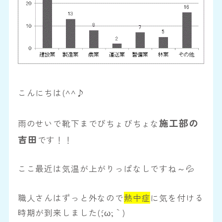
こんにちは(^^♪
施工部の
雨のせいで靴下までびちょびちょな
吉田
です！！
ここ最近は気温が上がりっぱなしですね～💦
職人さんはずっと外なので
熱中症
に気を付ける
時期が到来しました(´;ω;｀)