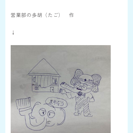
営業部の多胡（たご） 作
↓