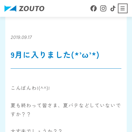
本文へ移動
About
ZOUTOについて
2019.09.17
9月に入りました(*’ω’*)
Business details
事業内容
Staff Blog
こんばんわ!(^^)!
スタッフブログ
夏も終わって皆さま、夏バテなどしていないで
Company Profile
会社案内
すか？？
大丈夫でしょうか？？