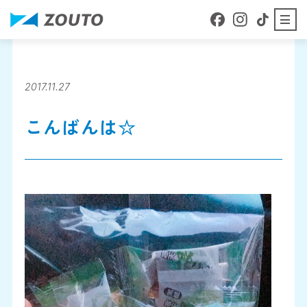
本文へ移動
About
ZOUTOについて
2017.11.27
こんばんは☆
Business details
事業内容
Staff Blog
スタッフブログ
Company Profile
会社案内