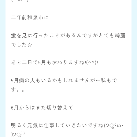
二年前和泉市に
蛍を見に行ったことがあるんですがとても綺麗
でした☆
あと二日で5月もおわりますね!(^^)!
5月病の人もいるかもしれませんが←私もで
す。。
6月からはまた切り替えて
明るく元気に仕事していきたいですね(੭ु´･ω･
`)੭ु⁾⁾