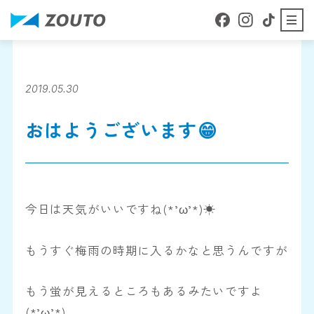
本文へ移動
About
ZOUTOについて
2019.05.30
おはようございます😁
Business details
事業内容
Staff Blog
今日は天気がいいですね(*’ω’*)☀
スタッフブログ
もうすぐ梅雨の時期に入るかなと思うんですが
Company Profile
会社案内
もう蛍が見えるところもあるみたいですよ
(*’ω’*)